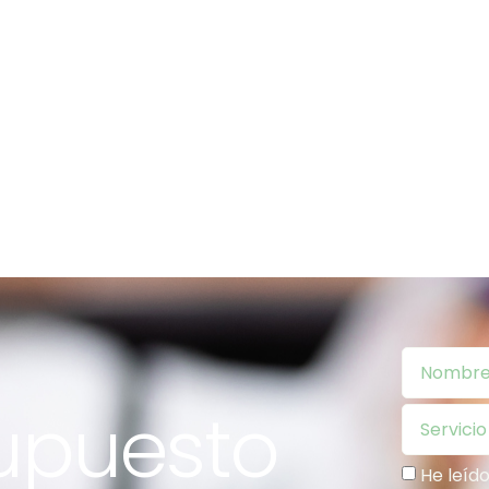
supuesto
He leíd