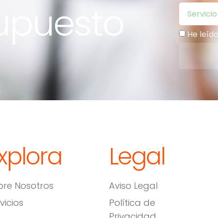
supuesto
He leíd
xplora
Legal
bre Nosotros
Aviso Legal
vicios
Política de
Privacidad