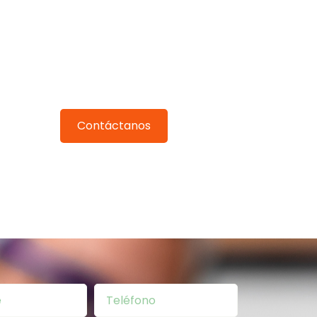
Pide tu inspección gratuita
Nuestro equipo se pondrá en contacto
contigo en 24h.
Contáctanos